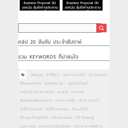
Business Proposal นัด
Business Proposal นัด
บอดวุ่น ลุ้นรักท่านประธาน
บอดวุ่น ลุ้นรักท่านประธาน
EP.2 พากย์ไทย
EP.1 พากย์ไทย
คลิป 20 อันดับ ประจำสัปดาห์
รวม KEYWORDS ที่น่าสนใจ
เพลิงบุญ
สามีตีตรา
สงครามนางฟ้า
วิมานเมขลา
ลิขิตแห่งจันทร์
ร้อยเล่ห์มารยา
มธุรสโลกันตร์
ปรปักษ์จำนน พากย์ไทย
ทะเลไฟ
กรงกรรม
เสือตัดสิงห์ลิงหลอกเจ้า
เจ้าสาวแก้ขัด
เจ้าสาวบ้านไร่
รักนี้เจ้านายจอง
รักนี้เจ้านายจอง
รักนะเป็ดโง่
พี่ว้ากคะรักหนูได้มั้ย
คลับฟรายเดย์
VIP รักซ่อนชู้
Club Friday
ออกแบบรักฉบับพิเศษ
วุ่นรักทายาทพันล้าน