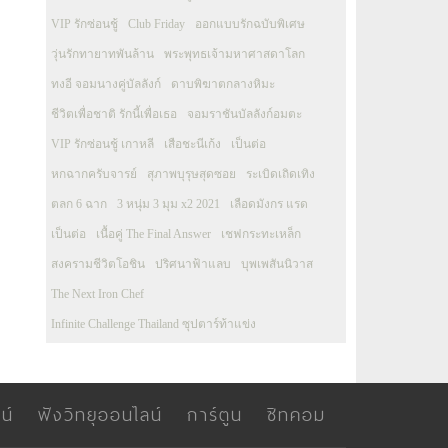
VIP รักซ่อนชู้
Club Friday
ออกแบบรักฉบับพิเศษ
วุ่นรักทายาทพันล้าน
พระพุทธเจ้ามหาศาสดาโลก
ทงอี จอมนางคู่บัลลังก์
ดาบพิฆาตกลางหิมะ
ชีวิตเพื่อชาติ รักนี้เพื่อเธอ
จอมราชันบัลลังก์อมตะ
VIP รักซ่อนชู้ เกาหลี
เสือชะนีเก้ง
เป็นต่อ
หกฉากครับจารย์
สุภาพบุรุษสุดซอย
ระเบิดเถิดเทิง
ตลก 6 ฉาก
3 หนุ่ม 3 มุม x2 2021
เลือดมังกร แรด
เป็นต่อ
เนื้อคู่ The Final Answer
เชฟกระทะเหล็ก
สงครามชีวิตโอชิน
ปริศนาฟ้าแลบ
บุพเพสันนิวาส
The Next Iron Chef
Infinite Challenge Thailand ซุปตาร์ท้าแข่ง
น์
ฟังวิทยุออนไลน์
การ์ตูน
ซิทคอม