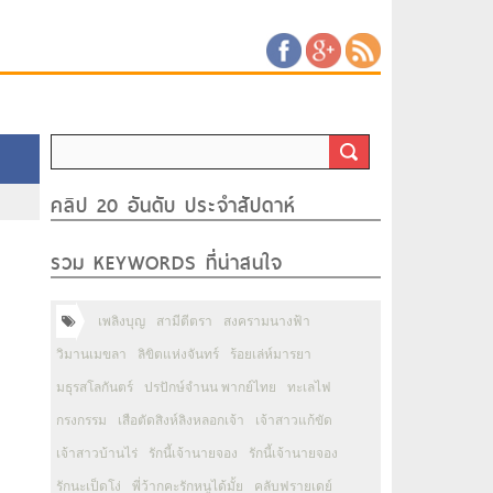
คลิป 20 อันดับ ประจำสัปดาห์
รวม KEYWORDS ที่น่าสนใจ
เพลิงบุญ
สามีตีตรา
สงครามนางฟ้า
วิมานเมขลา
ลิขิตแห่งจันทร์
ร้อยเล่ห์มารยา
มธุรสโลกันตร์
ปรปักษ์จำนน พากย์ไทย
ทะเลไฟ
กรงกรรม
เสือตัดสิงห์ลิงหลอกเจ้า
เจ้าสาวแก้ขัด
เจ้าสาวบ้านไร่
รักนี้เจ้านายจอง
รักนี้เจ้านายจอง
รักนะเป็ดโง่
พี่ว้ากคะรักหนูได้มั้ย
คลับฟรายเดย์