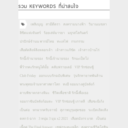
รวม KEYWORDS ที่น่าสนใจ
เพลิงบุญ
สามีตีตรา
สงครามนางฟ้า
วิมานเมขลา
ลิขิตแห่งจันทร์
ร้อยเล่ห์มารยา
มธุรสโลกันตร์
ปรปักษ์จำนน พากย์ไทย
ทะเลไฟ
กรงกรรม
เสือตัดสิงห์ลิงหลอกเจ้า
เจ้าสาวแก้ขัด
เจ้าสาวบ้านไร่
รักนี้เจ้านายจอง
รักนี้เจ้านายจอง
รักนะเป็ดโง่
พี่ว้ากคะรักหนูได้มั้ย
คลับฟรายเดย์
VIP รักซ่อนชู้
Club Friday
ออกแบบรักฉบับพิเศษ
วุ่นรักทายาทพันล้าน
พระพุทธเจ้ามหาศาสดาโลก
ทงอี จอมนางคู่บัลลังก์
ดาบพิฆาตกลางหิมะ
ชีวิตเพื่อชาติ รักนี้เพื่อเธอ
จอมราชันบัลลังก์อมตะ
VIP รักซ่อนชู้ เกาหลี
เสือชะนีเก้ง
เป็นต่อ
หกฉากครับจารย์
สุภาพบุรุษสุดซอย
ระเบิดเถิดเทิง
ตลก 6 ฉาก
3 หนุ่ม 3 มุม x2 2021
เลือดมังกร แรด
เป็นต่อ
เนื้อคู่ The Final Answer
เชฟกระทะเหล็ก
สงครามชีวิตโอชิน