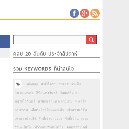
คลิป 20 อันดับ ประจำสัปดาห์
รวม KEYWORDS ที่น่าสนใจ
เพลิงบุญ
สามีตีตรา
สงครามนางฟ้า
วิมานเมขลา
ลิขิตแห่งจันทร์
ร้อยเล่ห์มารยา
มธุรสโลกันตร์
ปรปักษ์จำนน พากย์ไทย
ทะเลไฟ
กรงกรรม
เสือตัดสิงห์ลิงหลอกเจ้า
เจ้าสาวแก้ขัด
เจ้าสาวบ้านไร่
รักนี้เจ้านายจอง
รักนี้เจ้านายจอง
รักนะเป็ดโง่
พี่ว้ากคะรักหนูได้มั้ย
คลับฟรายเดย์