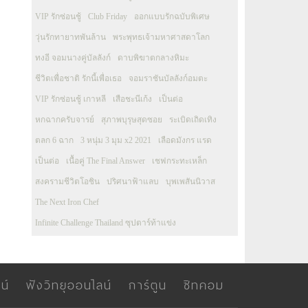
VIP รักซ่อนชู้
Club Friday
ออกแบบรักฉบับพิเศษ
วุ่นรักทายาทพันล้าน
พระพุทธเจ้ามหาศาสดาโลก
ทงอี จอมนางคู่บัลลังก์
ดาบพิฆาตกลางหิมะ
ชีวิตเพื่อชาติ รักนี้เพื่อเธอ
จอมราชันบัลลังก์อมตะ
VIP รักซ่อนชู้ เกาหลี
เสือชะนีเก้ง
เป็นต่อ
หกฉากครับจารย์
สุภาพบุรุษสุดซอย
ระเบิดเถิดเทิง
ตลก 6 ฉาก
3 หนุ่ม 3 มุม x2 2021
เลือดมังกร แรด
เป็นต่อ
เนื้อคู่ The Final Answer
เชฟกระทะเหล็ก
สงครามชีวิตโอชิน
ปริศนาฟ้าแลบ
บุพเพสันนิวาส
The Next Iron Chef
Infinite Challenge Thailand ซุปตาร์ท้าแข่ง
น์
ฟังวิทยุออนไลน์
การ์ตูน
ซิทคอม