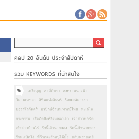
คลิป 20 อันดับ ประจำสัปดาห์
รวม KEYWORDS ที่น่าสนใจ
เพลิงบุญ
สามีตีตรา
สงครามนางฟ้า
วิมานเมขลา
ลิขิตแห่งจันทร์
ร้อยเล่ห์มารยา
มธุรสโลกันตร์
ปรปักษ์จำนน พากย์ไทย
ทะเลไฟ
กรงกรรม
เสือตัดสิงห์ลิงหลอกเจ้า
เจ้าสาวแก้ขัด
เจ้าสาวบ้านไร่
รักนี้เจ้านายจอง
รักนี้เจ้านายจอง
รักนะเป็ดโง่
พี่ว้ากคะรักหนูได้มั้ย
คลับฟรายเดย์