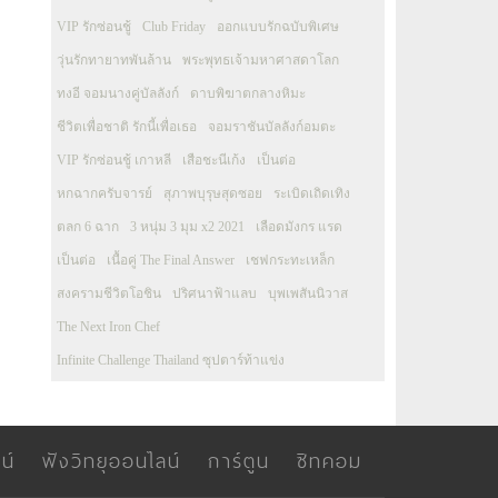
VIP รักซ่อนชู้
Club Friday
ออกแบบรักฉบับพิเศษ
วุ่นรักทายาทพันล้าน
พระพุทธเจ้ามหาศาสดาโลก
ทงอี จอมนางคู่บัลลังก์
ดาบพิฆาตกลางหิมะ
ชีวิตเพื่อชาติ รักนี้เพื่อเธอ
จอมราชันบัลลังก์อมตะ
VIP รักซ่อนชู้ เกาหลี
เสือชะนีเก้ง
เป็นต่อ
หกฉากครับจารย์
สุภาพบุรุษสุดซอย
ระเบิดเถิดเทิง
ตลก 6 ฉาก
3 หนุ่ม 3 มุม x2 2021
เลือดมังกร แรด
เป็นต่อ
เนื้อคู่ The Final Answer
เชฟกระทะเหล็ก
สงครามชีวิตโอชิน
ปริศนาฟ้าแลบ
บุพเพสันนิวาส
The Next Iron Chef
Infinite Challenge Thailand ซุปตาร์ท้าแข่ง
น์
ฟังวิทยุออนไลน์
การ์ตูน
ซิทคอม