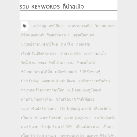
รวม KEYWORDS ที่น่าสนใจ
เพลิงบุญ
สามีตีตรา
สงครามนางฟ้า
วิมานเมขลา
ลิขิตแห่งจันทร์
ร้อยเล่ห์มารยา
มธุรสโลกันตร์
ปรปักษ์จำนน พากย์ไทย
ทะเลไฟ
กรงกรรม
เสือตัดสิงห์ลิงหลอกเจ้า
เจ้าสาวแก้ขัด
เจ้าสาวบ้านไร่
รักนี้เจ้านายจอง
รักนี้เจ้านายจอง
รักนะเป็ดโง่
พี่ว้ากคะรักหนูได้มั้ย
คลับฟรายเดย์
VIP รักซ่อนชู้
Club Friday
ออกแบบรักฉบับพิเศษ
วุ่นรักทายาทพันล้าน
พระพุทธเจ้ามหาศาสดาโลก
ทงอี จอมนางคู่บัลลังก์
ดาบพิฆาตกลางหิมะ
ชีวิตเพื่อชาติ รักนี้เพื่อเธอ
จอมราชันบัลลังก์อมตะ
VIP รักซ่อนชู้ เกาหลี
เสือชะนีเก้ง
เป็นต่อ
หกฉากครับจารย์
สุภาพบุรุษสุดซอย
ระเบิดเถิดเทิง
ตลก 6 ฉาก
3 หนุ่ม 3 มุม x2 2021
เลือดมังกร แรด
เป็นต่อ
เนื้อคู่ The Final Answer
เชฟกระทะเหล็ก
สงครามชีวิตโอชิน