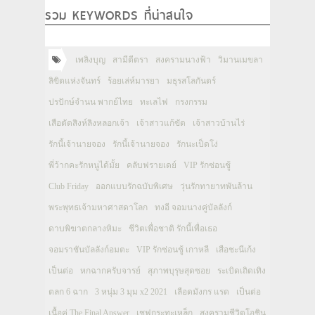
รวม KEYWORDS ที่น่าสนใจ
เพลิงบุญ
สามีตีตรา
สงครามนางฟ้า
วิมานเมขลา
ลิขิตแห่งจันทร์
ร้อยเล่ห์มารยา
มธุรสโลกันตร์
ปรปักษ์จำนน พากย์ไทย
ทะเลไฟ
กรงกรรม
เสือตัดสิงห์ลิงหลอกเจ้า
เจ้าสาวแก้ขัด
เจ้าสาวบ้านไร่
รักนี้เจ้านายจอง
รักนี้เจ้านายจอง
รักนะเป็ดโง่
พี่ว้ากคะรักหนูได้มั้ย
คลับฟรายเดย์
VIP รักซ่อนชู้
Club Friday
ออกแบบรักฉบับพิเศษ
วุ่นรักทายาทพันล้าน
พระพุทธเจ้ามหาศาสดาโลก
ทงอี จอมนางคู่บัลลังก์
ดาบพิฆาตกลางหิมะ
ชีวิตเพื่อชาติ รักนี้เพื่อเธอ
จอมราชันบัลลังก์อมตะ
VIP รักซ่อนชู้ เกาหลี
เสือชะนีเก้ง
เป็นต่อ
หกฉากครับจารย์
สุภาพบุรุษสุดซอย
ระเบิดเถิดเทิง
ตลก 6 ฉาก
3 หนุ่ม 3 มุม x2 2021
เลือดมังกร แรด
เป็นต่อ
เนื้อคู่ The Final Answer
เชฟกระทะเหล็ก
สงครามชีวิตโอชิน