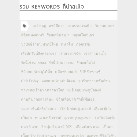
รวม KEYWORDS ที่น่าสนใจ
เพลิงบุญ
สามีตีตรา
สงครามนางฟ้า
วิมานเมขลา
ลิขิตแห่งจันทร์
ร้อยเล่ห์มารยา
มธุรสโลกันตร์
ปรปักษ์จำนน พากย์ไทย
ทะเลไฟ
กรงกรรม
เสือตัดสิงห์ลิงหลอกเจ้า
เจ้าสาวแก้ขัด
เจ้าสาวบ้านไร่
รักนี้เจ้านายจอง
รักนี้เจ้านายจอง
รักนะเป็ดโง่
พี่ว้ากคะรักหนูได้มั้ย
คลับฟรายเดย์
VIP รักซ่อนชู้
Club Friday
ออกแบบรักฉบับพิเศษ
วุ่นรักทายาทพันล้าน
พระพุทธเจ้ามหาศาสดาโลก
ทงอี จอมนางคู่บัลลังก์
ดาบพิฆาตกลางหิมะ
ชีวิตเพื่อชาติ รักนี้เพื่อเธอ
จอมราชันบัลลังก์อมตะ
VIP รักซ่อนชู้ เกาหลี
เสือชะนีเก้ง
เป็นต่อ
หกฉากครับจารย์
สุภาพบุรุษสุดซอย
ระเบิดเถิดเทิง
ตลก 6 ฉาก
3 หนุ่ม 3 มุม x2 2021
เลือดมังกร แรด
เป็นต่อ
เนื้อคู่ The Final Answer
เชฟกระทะเหล็ก
สงครามชีวิตโอชิน