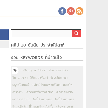
คลิป 20 อันดับ ประจำสัปดาห์
รวม KEYWORDS ที่น่าสนใจ
เพลิงบุญ
สามีตีตรา
สงครามนางฟ้า
วิมานเมขลา
ลิขิตแห่งจันทร์
ร้อยเล่ห์มารยา
มธุรสโลกันตร์
ปรปักษ์จำนน พากย์ไทย
ทะเลไฟ
กรงกรรม
เสือตัดสิงห์ลิงหลอกเจ้า
เจ้าสาวแก้ขัด
เจ้าสาวบ้านไร่
รักนี้เจ้านายจอง
รักนี้เจ้านายจอง
รักนะเป็ดโง่
พี่ว้ากคะรักหนูได้มั้ย
คลับฟรายเดย์