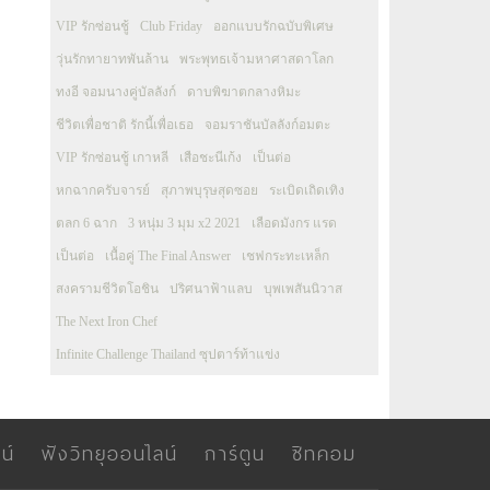
VIP รักซ่อนชู้
Club Friday
ออกแบบรักฉบับพิเศษ
วุ่นรักทายาทพันล้าน
พระพุทธเจ้ามหาศาสดาโลก
ทงอี จอมนางคู่บัลลังก์
ดาบพิฆาตกลางหิมะ
ชีวิตเพื่อชาติ รักนี้เพื่อเธอ
จอมราชันบัลลังก์อมตะ
VIP รักซ่อนชู้ เกาหลี
เสือชะนีเก้ง
เป็นต่อ
หกฉากครับจารย์
สุภาพบุรุษสุดซอย
ระเบิดเถิดเทิง
ตลก 6 ฉาก
3 หนุ่ม 3 มุม x2 2021
เลือดมังกร แรด
เป็นต่อ
เนื้อคู่ The Final Answer
เชฟกระทะเหล็ก
สงครามชีวิตโอชิน
ปริศนาฟ้าแลบ
บุพเพสันนิวาส
The Next Iron Chef
Infinite Challenge Thailand ซุปตาร์ท้าแข่ง
น์
ฟังวิทยุออนไลน์
การ์ตูน
ซิทคอม