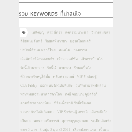
รวม KEYWORDS ที่น่าสนใจ
เพลิงบุญ
สามีตีตรา
สงครามนางฟ้า
วิมานเมขลา
ลิขิตแห่งจันทร์
ร้อยเล่ห์มารยา
มธุรสโลกันตร์
ปรปักษ์จำนน พากย์ไทย
ทะเลไฟ
กรงกรรม
เสือตัดสิงห์ลิงหลอกเจ้า
เจ้าสาวแก้ขัด
เจ้าสาวบ้านไร่
รักนี้เจ้านายจอง
รักนี้เจ้านายจอง
รักนะเป็ดโง่
พี่ว้ากคะรักหนูได้มั้ย
คลับฟรายเดย์
VIP รักซ่อนชู้
Club Friday
ออกแบบรักฉบับพิเศษ
วุ่นรักทายาทพันล้าน
พระพุทธเจ้ามหาศาสดาโลก
ทงอี จอมนางคู่บัลลังก์
ดาบพิฆาตกลางหิมะ
ชีวิตเพื่อชาติ รักนี้เพื่อเธอ
จอมราชันบัลลังก์อมตะ
VIP รักซ่อนชู้ เกาหลี
เสือชะนีเก้ง
เป็นต่อ
หกฉากครับจารย์
สุภาพบุรุษสุดซอย
ระเบิดเถิดเทิง
ตลก 6 ฉาก
3 หนุ่ม 3 มุม x2 2021
เลือดมังกร แรด
เป็นต่อ