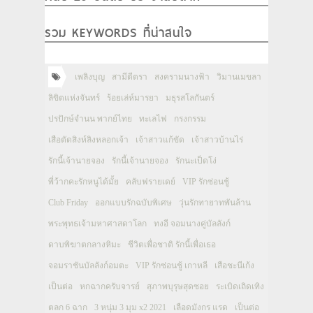
รวม KEYWORDS ที่น่าสนใจ
เพลิงบุญ
สามีตีตรา
สงครามนางฟ้า
วิมานเมขลา
ลิขิตแห่งจันทร์
ร้อยเล่ห์มารยา
มธุรสโลกันตร์
ปรปักษ์จำนน พากย์ไทย
ทะเลไฟ
กรงกรรม
เสือตัดสิงห์ลิงหลอกเจ้า
เจ้าสาวแก้ขัด
เจ้าสาวบ้านไร่
รักนี้เจ้านายจอง
รักนี้เจ้านายจอง
รักนะเป็ดโง่
พี่ว้ากคะรักหนูได้มั้ย
คลับฟรายเดย์
VIP รักซ่อนชู้
Club Friday
ออกแบบรักฉบับพิเศษ
วุ่นรักทายาทพันล้าน
พระพุทธเจ้ามหาศาสดาโลก
ทงอี จอมนางคู่บัลลังก์
ดาบพิฆาตกลางหิมะ
ชีวิตเพื่อชาติ รักนี้เพื่อเธอ
จอมราชันบัลลังก์อมตะ
VIP รักซ่อนชู้ เกาหลี
เสือชะนีเก้ง
เป็นต่อ
หกฉากครับจารย์
สุภาพบุรุษสุดซอย
ระเบิดเถิดเทิง
ตลก 6 ฉาก
3 หนุ่ม 3 มุม x2 2021
เลือดมังกร แรด
เป็นต่อ