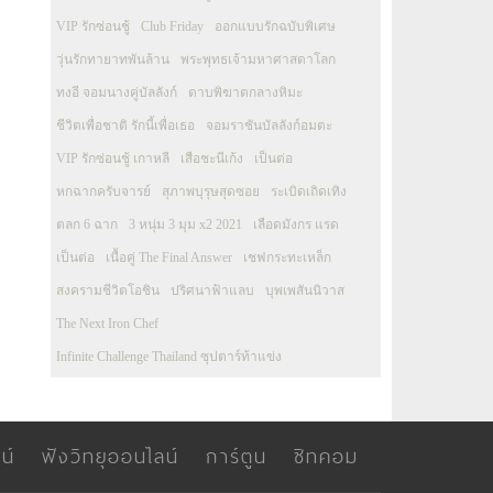
VIP รักซ่อนชู้
Club Friday
ออกแบบรักฉบับพิเศษ
วุ่นรักทายาทพันล้าน
พระพุทธเจ้ามหาศาสดาโลก
ทงอี จอมนางคู่บัลลังก์
ดาบพิฆาตกลางหิมะ
ชีวิตเพื่อชาติ รักนี้เพื่อเธอ
จอมราชันบัลลังก์อมตะ
VIP รักซ่อนชู้ เกาหลี
เสือชะนีเก้ง
เป็นต่อ
หกฉากครับจารย์
สุภาพบุรุษสุดซอย
ระเบิดเถิดเทิง
ตลก 6 ฉาก
3 หนุ่ม 3 มุม x2 2021
เลือดมังกร แรด
เป็นต่อ
เนื้อคู่ The Final Answer
เชฟกระทะเหล็ก
สงครามชีวิตโอชิน
ปริศนาฟ้าแลบ
บุพเพสันนิวาส
The Next Iron Chef
Infinite Challenge Thailand ซุปตาร์ท้าแข่ง
น์
ฟังวิทยุออนไลน์
การ์ตูน
ซิทคอม