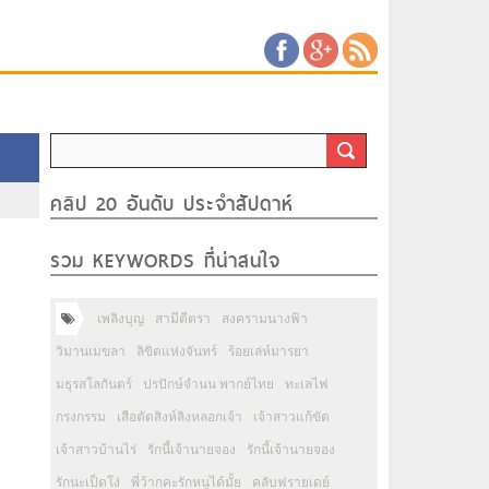
คลิป 20 อันดับ ประจำสัปดาห์
รวม KEYWORDS ที่น่าสนใจ
เพลิงบุญ
สามีตีตรา
สงครามนางฟ้า
วิมานเมขลา
ลิขิตแห่งจันทร์
ร้อยเล่ห์มารยา
มธุรสโลกันตร์
ปรปักษ์จำนน พากย์ไทย
ทะเลไฟ
กรงกรรม
เสือตัดสิงห์ลิงหลอกเจ้า
เจ้าสาวแก้ขัด
เจ้าสาวบ้านไร่
รักนี้เจ้านายจอง
รักนี้เจ้านายจอง
รักนะเป็ดโง่
พี่ว้ากคะรักหนูได้มั้ย
คลับฟรายเดย์