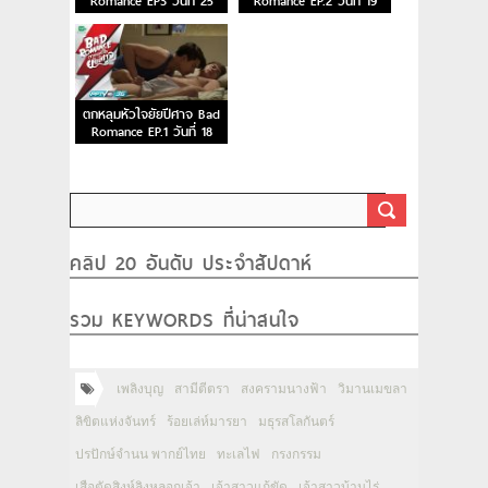
Romance EP3 วันที่ 25
Romance EP.2 วันที่ 19
ก.ค. 59
ก.ค. 59
ตกหลุมหัวใจยัยปีศาจ Bad
Romance EP.1 วันที่ 18
ก.ค. 59
คลิป 20 อันดับ ประจำสัปดาห์
รวม KEYWORDS ที่น่าสนใจ
เพลิงบุญ
สามีตีตรา
สงครามนางฟ้า
วิมานเมขลา
ลิขิตแห่งจันทร์
ร้อยเล่ห์มารยา
มธุรสโลกันตร์
ปรปักษ์จำนน พากย์ไทย
ทะเลไฟ
กรงกรรม
เสือตัดสิงห์ลิงหลอกเจ้า
เจ้าสาวแก้ขัด
เจ้าสาวบ้านไร่