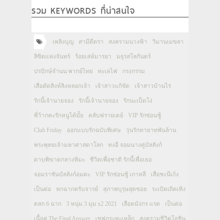
รวม KEYWORDS ที่น่าสนใจ
เพลิงบุญ
สามีตีตรา
สงครามนางฟ้า
วิมานเมขลา
ลิขิตแห่งจันทร์
ร้อยเล่ห์มารยา
มธุรสโลกันตร์
ปรปักษ์จำนน พากย์ไทย
ทะเลไฟ
กรงกรรม
เสือตัดสิงห์ลิงหลอกเจ้า
เจ้าสาวแก้ขัด
เจ้าสาวบ้านไร่
รักนี้เจ้านายจอง
รักนี้เจ้านายจอง
รักนะเป็ดโง่
พี่ว้ากคะรักหนูได้มั้ย
คลับฟรายเดย์
VIP รักซ่อนชู้
Club Friday
ออกแบบรักฉบับพิเศษ
วุ่นรักทายาทพันล้าน
พระพุทธเจ้ามหาศาสดาโลก
ทงอี จอมนางคู่บัลลังก์
ดาบพิฆาตกลางหิมะ
ชีวิตเพื่อชาติ รักนี้เพื่อเธอ
จอมราชันบัลลังก์อมตะ
VIP รักซ่อนชู้ เกาหลี
เสือชะนีเก้ง
เป็นต่อ
หกฉากครับจารย์
สุภาพบุรุษสุดซอย
ระเบิดเถิดเทิง
ตลก 6 ฉาก
3 หนุ่ม 3 มุม x2 2021
เลือดมังกร แรด
เป็นต่อ
เนื้อคู่ The Final Answer
เชฟกระทะเหล็ก
สงครามชีวิตโอชิน