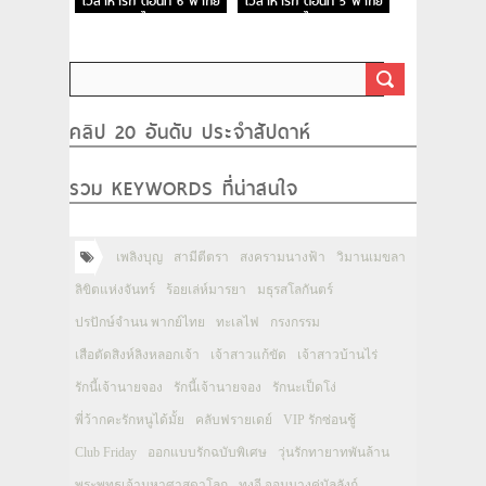
เวลาหารัก ตอนที่ 6 พากย์
เวลาหารัก ตอนที่ 5 พากย์
ไทย
ไทย
คลิป 20 อันดับ ประจำสัปดาห์
รวม KEYWORDS ที่น่าสนใจ
เพลิงบุญ
สามีตีตรา
สงครามนางฟ้า
วิมานเมขลา
ลิขิตแห่งจันทร์
ร้อยเล่ห์มารยา
มธุรสโลกันตร์
ปรปักษ์จำนน พากย์ไทย
ทะเลไฟ
กรงกรรม
เสือตัดสิงห์ลิงหลอกเจ้า
เจ้าสาวแก้ขัด
เจ้าสาวบ้านไร่
รักนี้เจ้านายจอง
รักนี้เจ้านายจอง
รักนะเป็ดโง่
พี่ว้ากคะรักหนูได้มั้ย
คลับฟรายเดย์
VIP รักซ่อนชู้
Club Friday
ออกแบบรักฉบับพิเศษ
วุ่นรักทายาทพันล้าน
พระพุทธเจ้ามหาศาสดาโลก
ทงอี จอมนางคู่บัลลังก์