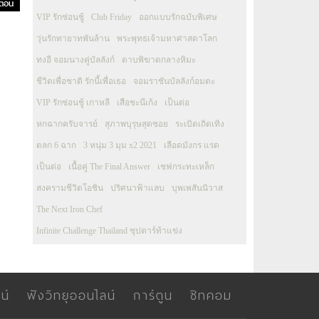
 ตอน
VIP รักซ่อนชู้
Club Friday
ออกแบบรักฉบับพิเศษ
วุ่นรักทายาทพันล้าน
พระพุทธเจ้ามหาศาสดาโลก
ทงอี จอมนางคู่บัลลังก์
ดาบพิฆาตกลางหิมะ
ชีวิตเพื่อชาติ รักนี้เพื่อเธอ
จอมราชันบัลลังก์อมตะ
VIP รักซ่อนชู้ เกาหลี
เสือชะนีเก้ง
เป็นต่อ
หกฉากครับจารย์
สุภาพบุรุษสุดซอย
ระเบิดเถิดเทิง
ตลก 6 ฉาก
3 หนุ่ม 3 มุม x2 2021
เลือดมังกร แรด
เป็นต่อ
เนื้อคู่ The Final Answer
เชฟกระทะเหล็ก
สงครามชีวิตโอชิน
ปริศนาฟ้าแลบ
บุพเพสันนิวาส
The Next Iron Chef
Infinite Challenge Thailand ซุปตาร์ท้าแข่ง
น์
ฟังวิทยุออนไลน์
การ์ตูน
ซิทคอม