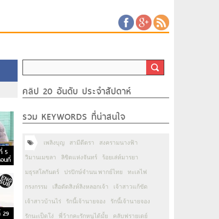
คลิป 20 อันดับ ประจำสัปดาห์
รวม KEYWORDS ที่น่าสนใจ
เพลิงบุญ
สามีตีตรา
สงครามนางฟ้า
ี่ 5
วิมานเมขลา
ลิขิตแห่งจันทร์
ร้อยเล่ห์มารยา
อนที่
มธุรสโลกันตร์
ปรปักษ์จำนน พากย์ไทย
ทะเลไฟ
กรงกรรม
เสือตัดสิงห์ลิงหลอกเจ้า
เจ้าสาวแก้ขัด
เจ้าสาวบ้านไร่
รักนี้เจ้านายจอง
รักนี้เจ้านายจอง
่ 29
รักนะเป็ดโง่
พี่ว้ากคะรักหนูได้มั้ย
คลับฟรายเดย์