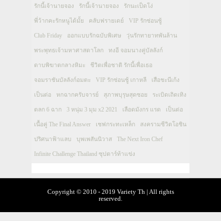
รักนี้เจ้านายจอง
รักนี้เจ้านายจอง
รักนะเป็ดโง่
พี่ว้ากคะรักหนูได้มั้ย
คลับฟรายเดย์
VIP รักซ่อนชู้
Club Friday
ออกแบบรักฉบับพิเศษ
วุ่นรักทายาทพันล้าน
พระพุทธเจ้ามหาศาสดาโลก
ทงอี จอมนางคู่บัลลังก์
ดาบพิฆาตกลางหิมะ
ชีวิตเพื่อชาติ รักนี้เพื่อเธอ
จอมราชันบัลลังก์อมตะ
VIP รักซ่อนชู้ เกาหลี
เสือชะนีเก้ง
เป็นต่อ
หกฉากครับจารย์
สุภาพบุรุษสุดซอย
ระเบิดเถิดเทิง
ตลก 6 ฉาก
3 หนุ่ม 3 มุม x2 2021
เลือดมังกร แรด
เป็นต่อ
เนื้อคู่ The Final Answer
เชฟกระทะเหล็ก
สงครามชีวิตโอชิน
ปริศนาฟ้าแลบ
บุพเพสันนิวาส
The Next Iron Chef
Infinite Challenge Thailand ซุปตาร์ท้าแข่ง
Copyright © 2010 - 2019 Variety Th | All rights
reserved.