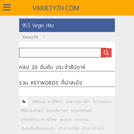
VARIETYTH.COM
95.5 Virgin Hitz
VarietyTh
/
คลิป 20 อันดับ ประจำสัปดาห์
รวม KEYWORDS ที่น่าสนใจ
เพลิงบุญ
สามีตีตรา
สงครามนางฟ้า
วิมานเมขลา
ลิขิตแห่งจันทร์
ร้อยเล่ห์มารยา
มธุรสโลกันตร์
ปรปักษ์จำนน พากย์ไทย
ทะเลไฟ
กรงกรรม
เสือตัดสิงห์ลิงหลอกเจ้า
เจ้าสาวแก้ขัด
เจ้าสาวบ้านไร่