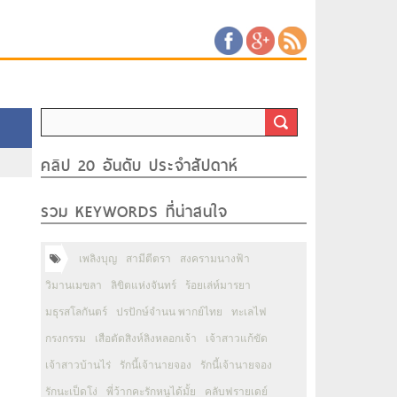
คลิป 20 อันดับ ประจำสัปดาห์
รวม KEYWORDS ที่น่าสนใจ
เพลิงบุญ
สามีตีตรา
สงครามนางฟ้า
วิมานเมขลา
ลิขิตแห่งจันทร์
ร้อยเล่ห์มารยา
มธุรสโลกันตร์
ปรปักษ์จำนน พากย์ไทย
ทะเลไฟ
กรงกรรม
เสือตัดสิงห์ลิงหลอกเจ้า
เจ้าสาวแก้ขัด
เจ้าสาวบ้านไร่
รักนี้เจ้านายจอง
รักนี้เจ้านายจอง
รักนะเป็ดโง่
พี่ว้ากคะรักหนูได้มั้ย
คลับฟรายเดย์