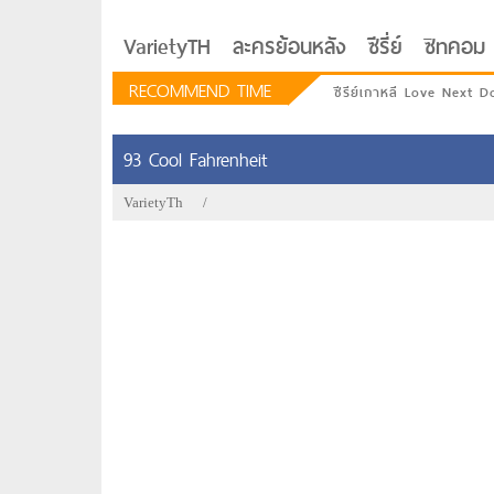
VarietyTH
ละครย้อนหลัง
ซีรี่ย์
ซิทคอม
RECOMMEND TIME
ซีรีย์เกาหลี Love Next D
93 Cool Fahrenheit
VarietyTh
/
รักอยู่ประตูถัดไป