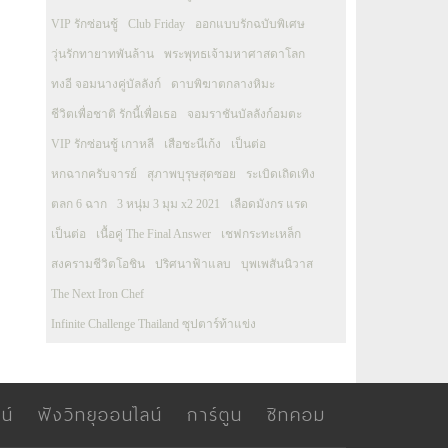
VIP รักซ่อนชู้
Club Friday
ออกแบบรักฉบับพิเศษ
วุ่นรักทายาทพันล้าน
พระพุทธเจ้ามหาศาสดาโลก
ทงอี จอมนางคู่บัลลังก์
ดาบพิฆาตกลางหิมะ
ชีวิตเพื่อชาติ รักนี้เพื่อเธอ
จอมราชันบัลลังก์อมตะ
VIP รักซ่อนชู้ เกาหลี
เสือชะนีเก้ง
เป็นต่อ
หกฉากครับจารย์
สุภาพบุรุษสุดซอย
ระเบิดเถิดเทิง
ตลก 6 ฉาก
3 หนุ่ม 3 มุม x2 2021
เลือดมังกร แรด
เป็นต่อ
เนื้อคู่ The Final Answer
เชฟกระทะเหล็ก
สงครามชีวิตโอชิน
ปริศนาฟ้าแลบ
บุพเพสันนิวาส
The Next Iron Chef
Infinite Challenge Thailand ซุปตาร์ท้าแข่ง
น์
ฟังวิทยุออนไลน์
การ์ตูน
ซิทคอม