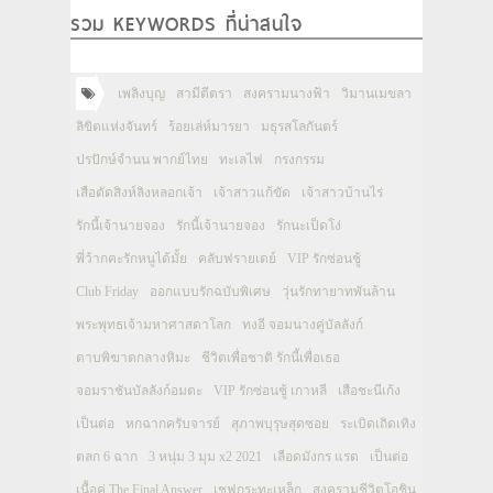
รวม KEYWORDS ที่น่าสนใจ
เพลิงบุญ
สามีตีตรา
สงครามนางฟ้า
วิมานเมขลา
ลิขิตแห่งจันทร์
ร้อยเล่ห์มารยา
มธุรสโลกันตร์
ปรปักษ์จำนน พากย์ไทย
ทะเลไฟ
กรงกรรม
เสือตัดสิงห์ลิงหลอกเจ้า
เจ้าสาวแก้ขัด
เจ้าสาวบ้านไร่
รักนี้เจ้านายจอง
รักนี้เจ้านายจอง
รักนะเป็ดโง่
พี่ว้ากคะรักหนูได้มั้ย
คลับฟรายเดย์
VIP รักซ่อนชู้
Club Friday
ออกแบบรักฉบับพิเศษ
วุ่นรักทายาทพันล้าน
พระพุทธเจ้ามหาศาสดาโลก
ทงอี จอมนางคู่บัลลังก์
ดาบพิฆาตกลางหิมะ
ชีวิตเพื่อชาติ รักนี้เพื่อเธอ
จอมราชันบัลลังก์อมตะ
VIP รักซ่อนชู้ เกาหลี
เสือชะนีเก้ง
เป็นต่อ
หกฉากครับจารย์
สุภาพบุรุษสุดซอย
ระเบิดเถิดเทิง
ตลก 6 ฉาก
3 หนุ่ม 3 มุม x2 2021
เลือดมังกร แรด
เป็นต่อ
เนื้อคู่ The Final Answer
เชฟกระทะเหล็ก
สงครามชีวิตโอชิน