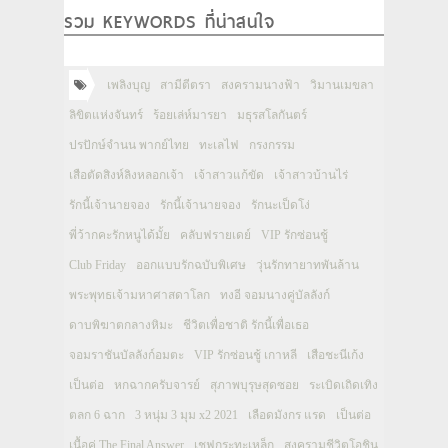
รวม KEYWORDS ที่น่าสนใจ
เพลิงบุญ
สามีตีตรา
สงครามนางฟ้า
วิมานเมขลา
ลิขิตแห่งจันทร์
ร้อยเล่ห์มารยา
มธุรสโลกันตร์
ปรปักษ์จำนน พากย์ไทย
ทะเลไฟ
กรงกรรม
เสือตัดสิงห์ลิงหลอกเจ้า
เจ้าสาวแก้ขัด
เจ้าสาวบ้านไร่
รักนี้เจ้านายจอง
รักนี้เจ้านายจอง
รักนะเป็ดโง่
พี่ว้ากคะรักหนูได้มั้ย
คลับฟรายเดย์
VIP รักซ่อนชู้
Club Friday
ออกแบบรักฉบับพิเศษ
วุ่นรักทายาทพันล้าน
พระพุทธเจ้ามหาศาสดาโลก
ทงอี จอมนางคู่บัลลังก์
ดาบพิฆาตกลางหิมะ
ชีวิตเพื่อชาติ รักนี้เพื่อเธอ
จอมราชันบัลลังก์อมตะ
VIP รักซ่อนชู้ เกาหลี
เสือชะนีเก้ง
เป็นต่อ
หกฉากครับจารย์
สุภาพบุรุษสุดซอย
ระเบิดเถิดเทิง
ตลก 6 ฉาก
3 หนุ่ม 3 มุม x2 2021
เลือดมังกร แรด
เป็นต่อ
เนื้อคู่ The Final Answer
เชฟกระทะเหล็ก
สงครามชีวิตโอชิน