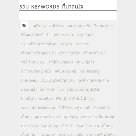
รวม KEYWORDS ที่น่าสนใจ
เพลิงบุญ
สามีตีตรา
สงครามนางฟ้า
วิมานเมขลา
ลิขิตแห่งจันทร์
ร้อยเล่ห์มารยา
มธุรสโลกันตร์
ปรปักษ์จำนน พากย์ไทย
ทะเลไฟ
กรงกรรม
เสือตัดสิงห์ลิงหลอกเจ้า
เจ้าสาวแก้ขัด
เจ้าสาวบ้านไร่
รักนี้เจ้านายจอง
รักนี้เจ้านายจอง
รักนะเป็ดโง่
พี่ว้ากคะรักหนูได้มั้ย
คลับฟรายเดย์
VIP รักซ่อนชู้
Club Friday
ออกแบบรักฉบับพิเศษ
วุ่นรักทายาทพันล้าน
พระพุทธเจ้ามหาศาสดาโลก
ทงอี จอมนางคู่บัลลังก์
ดาบพิฆาตกลางหิมะ
ชีวิตเพื่อชาติ รักนี้เพื่อเธอ
จอมราชันบัลลังก์อมตะ
VIP รักซ่อนชู้ เกาหลี
เสือชะนีเก้ง
เป็นต่อ
หกฉากครับจารย์
สุภาพบุรุษสุดซอย
ระเบิดเถิดเทิง
ตลก 6 ฉาก
3 หนุ่ม 3 มุม x2 2021
เลือดมังกร แรด
เป็นต่อ
เนื้อคู่ The Final Answer
เชฟกระทะเหล็ก
สงครามชีวิตโอชิน