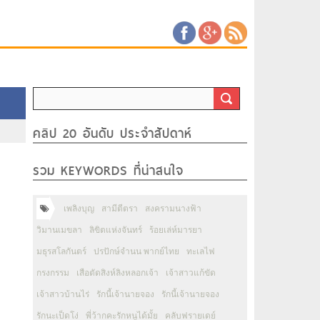
คลิป 20 อันดับ ประจำสัปดาห์
รวม KEYWORDS ที่น่าสนใจ
เพลิงบุญ
สามีตีตรา
สงครามนางฟ้า
วิมานเมขลา
ลิขิตแห่งจันทร์
ร้อยเล่ห์มารยา
มธุรสโลกันตร์
ปรปักษ์จำนน พากย์ไทย
ทะเลไฟ
กรงกรรม
เสือตัดสิงห์ลิงหลอกเจ้า
เจ้าสาวแก้ขัด
เจ้าสาวบ้านไร่
รักนี้เจ้านายจอง
รักนี้เจ้านายจอง
รักนะเป็ดโง่
พี่ว้ากคะรักหนูได้มั้ย
คลับฟรายเดย์