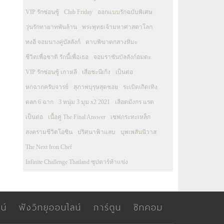
VIP รักซ่อนชู้
Club Friday
ออกแบบรักฉบับพิเศษ
วุ่นรักทายาทพันล้าน
พระพุทธเจ้ามหาศาสดาโลก
ทงอี จอมนางคู่บัลลังก์
ดาบพิฆาตกลางหิมะ
ชีวิตเพื่อชาติ รักนี้เพื่อเธอ
จอมราชันบัลลังก์อมตะ
VIP รักซ่อนชู้ เกาหลี
เสือชะนีเก้ง
เป็นต่อ
หกฉากครับจารย์
สุภาพบุรุษสุดซอย
ระเบิดเถิดเทิง
ตลก 6 ฉาก
3 หนุ่ม 3 มุม x2 2021
เลือดมังกร แรด
เป็นต่อ
เนื้อคู่ The Final Answer
เชฟกระทะเหล็ก
สงครามชีวิตโอชิน
ปริศนาฟ้าแลบ
บุพเพสันนิวาส
The Next Iron Chef
Infinite Challenge Thailand ซุปตาร์ท้าแข่ง
น์
ฟังวิทยุออนไลน์
การ์ตูน
ซิทคอม