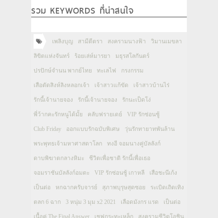
รวม KEYWORDS ที่น่าสนใจ
เพลิงบุญ
สามีตีตรา
สงครามนางฟ้า
วิมานเมขลา
ลิขิตแห่งจันทร์
ร้อยเล่ห์มารยา
มธุรสโลกันตร์
ปรปักษ์จำนน พากย์ไทย
ทะเลไฟ
กรงกรรม
เสือตัดสิงห์ลิงหลอกเจ้า
เจ้าสาวแก้ขัด
เจ้าสาวบ้านไร่
รักนี้เจ้านายจอง
รักนี้เจ้านายจอง
รักนะเป็ดโง่
พี่ว้ากคะรักหนูได้มั้ย
คลับฟรายเดย์
VIP รักซ่อนชู้
Club Friday
ออกแบบรักฉบับพิเศษ
วุ่นรักทายาทพันล้าน
พระพุทธเจ้ามหาศาสดาโลก
ทงอี จอมนางคู่บัลลังก์
ดาบพิฆาตกลางหิมะ
ชีวิตเพื่อชาติ รักนี้เพื่อเธอ
จอมราชันบัลลังก์อมตะ
VIP รักซ่อนชู้ เกาหลี
เสือชะนีเก้ง
เป็นต่อ
หกฉากครับจารย์
สุภาพบุรุษสุดซอย
ระเบิดเถิดเทิง
ตลก 6 ฉาก
3 หนุ่ม 3 มุม x2 2021
เลือดมังกร แรด
เป็นต่อ
เนื้อคู่ The Final Answer
เชฟกระทะเหล็ก
สงครามชีวิตโอชิน