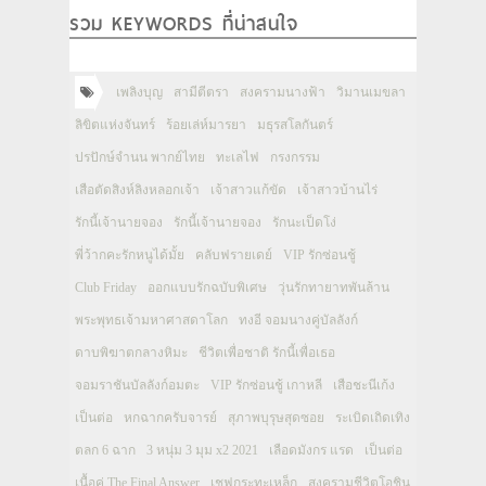
รวม KEYWORDS ที่น่าสนใจ
เพลิงบุญ
สามีตีตรา
สงครามนางฟ้า
วิมานเมขลา
ลิขิตแห่งจันทร์
ร้อยเล่ห์มารยา
มธุรสโลกันตร์
ปรปักษ์จำนน พากย์ไทย
ทะเลไฟ
กรงกรรม
เสือตัดสิงห์ลิงหลอกเจ้า
เจ้าสาวแก้ขัด
เจ้าสาวบ้านไร่
รักนี้เจ้านายจอง
รักนี้เจ้านายจอง
รักนะเป็ดโง่
พี่ว้ากคะรักหนูได้มั้ย
คลับฟรายเดย์
VIP รักซ่อนชู้
Club Friday
ออกแบบรักฉบับพิเศษ
วุ่นรักทายาทพันล้าน
พระพุทธเจ้ามหาศาสดาโลก
ทงอี จอมนางคู่บัลลังก์
ดาบพิฆาตกลางหิมะ
ชีวิตเพื่อชาติ รักนี้เพื่อเธอ
จอมราชันบัลลังก์อมตะ
VIP รักซ่อนชู้ เกาหลี
เสือชะนีเก้ง
เป็นต่อ
หกฉากครับจารย์
สุภาพบุรุษสุดซอย
ระเบิดเถิดเทิง
ตลก 6 ฉาก
3 หนุ่ม 3 มุม x2 2021
เลือดมังกร แรด
เป็นต่อ
เนื้อคู่ The Final Answer
เชฟกระทะเหล็ก
สงครามชีวิตโอชิน