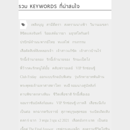
รวม KEYWORDS ที่น่าสนใจ
เพลิงบุญ
สามีตีตรา
สงครามนางฟ้า
วิมานเมขลา
ลิขิตแห่งจันทร์
ร้อยเล่ห์มารยา
มธุรสโลกันตร์
ปรปักษ์จำนน พากย์ไทย
ทะเลไฟ
กรงกรรม
เสือตัดสิงห์ลิงหลอกเจ้า
เจ้าสาวแก้ขัด
เจ้าสาวบ้านไร่
รักนี้เจ้านายจอง
รักนี้เจ้านายจอง
รักนะเป็ดโง่
พี่ว้ากคะรักหนูได้มั้ย
คลับฟรายเดย์
VIP รักซ่อนชู้
Club Friday
ออกแบบรักฉบับพิเศษ
วุ่นรักทายาทพันล้าน
พระพุทธเจ้ามหาศาสดาโลก
ทงอี จอมนางคู่บัลลังก์
ดาบพิฆาตกลางหิมะ
ชีวิตเพื่อชาติ รักนี้เพื่อเธอ
จอมราชันบัลลังก์อมตะ
VIP รักซ่อนชู้ เกาหลี
เสือชะนีเก้ง
เป็นต่อ
หกฉากครับจารย์
สุภาพบุรุษสุดซอย
ระเบิดเถิดเทิง
ตลก 6 ฉาก
3 หนุ่ม 3 มุม x2 2021
เลือดมังกร แรด
เป็นต่อ
เนื้อคู่ The Final Answer
เชฟกระทะเหล็ก
สงครามชีวิตโอชิน