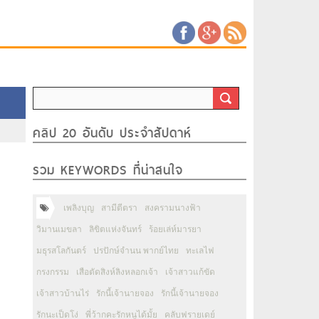
คลิป 20 อันดับ ประจำสัปดาห์
รวม KEYWORDS ที่น่าสนใจ
เพลิงบุญ
สามีตีตรา
สงครามนางฟ้า
วิมานเมขลา
ลิขิตแห่งจันทร์
ร้อยเล่ห์มารยา
มธุรสโลกันตร์
ปรปักษ์จำนน พากย์ไทย
ทะเลไฟ
กรงกรรม
เสือตัดสิงห์ลิงหลอกเจ้า
เจ้าสาวแก้ขัด
เจ้าสาวบ้านไร่
รักนี้เจ้านายจอง
รักนี้เจ้านายจอง
รักนะเป็ดโง่
พี่ว้ากคะรักหนูได้มั้ย
คลับฟรายเดย์