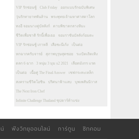
VIP รักซ่อนชู้
Club Friday
ออกแบบรักฉบับพิเศษ
วุ่นรักทายาทพันล้าน
พระพุทธเจ้ามหาศาสดาโลก
ทงอี จอมนางคู่บัลลังก์
ดาบพิฆาตกลางหิมะ
ชีวิตเพื่อชาติ รักนี้เพื่อเธอ
จอมราชันบัลลังก์อมตะ
VIP รักซ่อนชู้ เกาหลี
เสือชะนีเก้ง
เป็นต่อ
หกฉากครับจารย์
สุภาพบุรุษสุดซอย
ระเบิดเถิดเทิง
ตลก 6 ฉาก
3 หนุ่ม 3 มุม x2 2021
เลือดมังกร แรด
เป็นต่อ
เนื้อคู่ The Final Answer
เชฟกระทะเหล็ก
สงครามชีวิตโอชิน
ปริศนาฟ้าแลบ
บุพเพสันนิวาส
The Next Iron Chef
Infinite Challenge Thailand ซุปตาร์ท้าแข่ง
น์
ฟังวิทยุออนไลน์
การ์ตูน
ซิทคอม