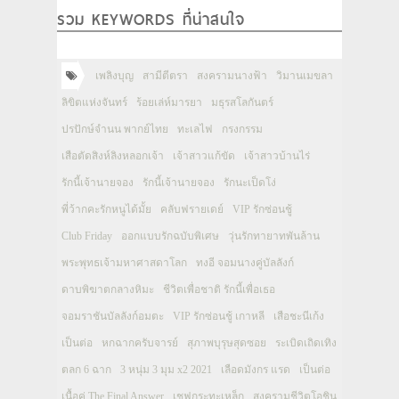
รวม KEYWORDS ที่น่าสนใจ
เพลิงบุญ
สามีตีตรา
สงครามนางฟ้า
วิมานเมขลา
ลิขิตแห่งจันทร์
ร้อยเล่ห์มารยา
มธุรสโลกันตร์
ปรปักษ์จำนน พากย์ไทย
ทะเลไฟ
กรงกรรม
เสือตัดสิงห์ลิงหลอกเจ้า
เจ้าสาวแก้ขัด
เจ้าสาวบ้านไร่
รักนี้เจ้านายจอง
รักนี้เจ้านายจอง
รักนะเป็ดโง่
พี่ว้ากคะรักหนูได้มั้ย
คลับฟรายเดย์
VIP รักซ่อนชู้
Club Friday
ออกแบบรักฉบับพิเศษ
วุ่นรักทายาทพันล้าน
พระพุทธเจ้ามหาศาสดาโลก
ทงอี จอมนางคู่บัลลังก์
ดาบพิฆาตกลางหิมะ
ชีวิตเพื่อชาติ รักนี้เพื่อเธอ
จอมราชันบัลลังก์อมตะ
VIP รักซ่อนชู้ เกาหลี
เสือชะนีเก้ง
เป็นต่อ
หกฉากครับจารย์
สุภาพบุรุษสุดซอย
ระเบิดเถิดเทิง
ตลก 6 ฉาก
3 หนุ่ม 3 มุม x2 2021
เลือดมังกร แรด
เป็นต่อ
เนื้อคู่ The Final Answer
เชฟกระทะเหล็ก
สงครามชีวิตโอชิน