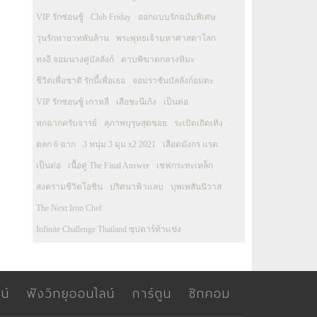
VIP รักซ่อนชู้
Club Friday
ออกแบบรักฉบับพิเศษ
วุ่นรักทายาทพันล้าน
พระพุทธเจ้ามหาศาสดาโลก
ทงอี จอมนางคู่บัลลังก์
ดาบพิฆาตกลางหิมะ
ชีวิตเพื่อชาติ รักนี้เพื่อเธอ
จอมราชันบัลลังก์อมตะ
VIP รักซ่อนชู้ เกาหลี
เสือชะนีเก้ง
เป็นต่อ
หกฉากครับจารย์
สุภาพบุรุษสุดซอย
ระเบิดเถิดเทิง
ตลก 6 ฉาก
3 หนุ่ม 3 มุม x2 2021
เลือดมังกร แรด
เป็นต่อ
เนื้อคู่ The Final Answer
เชฟกระทะเหล็ก
สงครามชีวิตโอชิน
ปริศนาฟ้าแลบ
บุพเพสันนิวาส
The Next Iron Chef
Infinite Challenge Thailand ซุปตาร์ท้าแข่ง
น์
ฟังวิทยุออนไลน์
การ์ตูน
ซิทคอม