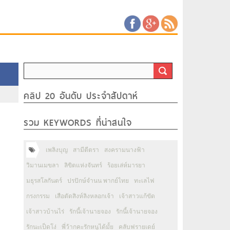
คลิป 20 อันดับ ประจำสัปดาห์
รวม KEYWORDS ที่น่าสนใจ
เพลิงบุญ
สามีตีตรา
สงครามนางฟ้า
วิมานเมขลา
ลิขิตแห่งจันทร์
ร้อยเล่ห์มารยา
มธุรสโลกันตร์
ปรปักษ์จำนน พากย์ไทย
ทะเลไฟ
กรงกรรม
เสือตัดสิงห์ลิงหลอกเจ้า
เจ้าสาวแก้ขัด
เจ้าสาวบ้านไร่
รักนี้เจ้านายจอง
รักนี้เจ้านายจอง
รักนะเป็ดโง่
พี่ว้ากคะรักหนูได้มั้ย
คลับฟรายเดย์