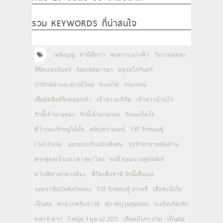
รวม KEYWORDS ที่น่าสนใจ
เพลิงบุญ
สามีตีตรา
สงครามนางฟ้า
วิมานเมขลา
ลิขิตแห่งจันทร์
ร้อยเล่ห์มารยา
มธุรสโลกันตร์
ปรปักษ์จำนน พากย์ไทย
ทะเลไฟ
กรงกรรม
เสือตัดสิงห์ลิงหลอกเจ้า
เจ้าสาวแก้ขัด
เจ้าสาวบ้านไร่
รักนี้เจ้านายจอง
รักนี้เจ้านายจอง
รักนะเป็ดโง่
พี่ว้ากคะรักหนูได้มั้ย
คลับฟรายเดย์
VIP รักซ่อนชู้
Club Friday
ออกแบบรักฉบับพิเศษ
วุ่นรักทายาทพันล้าน
พระพุทธเจ้ามหาศาสดาโลก
ทงอี จอมนางคู่บัลลังก์
ดาบพิฆาตกลางหิมะ
ชีวิตเพื่อชาติ รักนี้เพื่อเธอ
จอมราชันบัลลังก์อมตะ
VIP รักซ่อนชู้ เกาหลี
เสือชะนีเก้ง
เป็นต่อ
หกฉากครับจารย์
สุภาพบุรุษสุดซอย
ระเบิดเถิดเทิง
ตลก 6 ฉาก
3 หนุ่ม 3 มุม x2 2021
เลือดมังกร แรด
เป็นต่อ