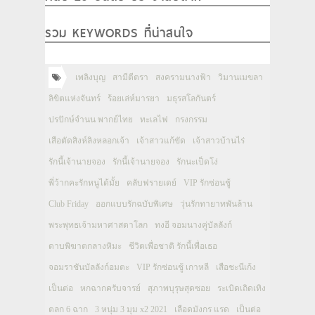
รวม KEYWORDS ที่น่าสนใจ
เพลิงบุญ
สามีตีตรา
สงครามนางฟ้า
วิมานเมขลา
ลิขิตแห่งจันทร์
ร้อยเล่ห์มารยา
มธุรสโลกันตร์
ปรปักษ์จำนน พากย์ไทย
ทะเลไฟ
กรงกรรม
เสือตัดสิงห์ลิงหลอกเจ้า
เจ้าสาวแก้ขัด
เจ้าสาวบ้านไร่
รักนี้เจ้านายจอง
รักนี้เจ้านายจอง
รักนะเป็ดโง่
พี่ว้ากคะรักหนูได้มั้ย
คลับฟรายเดย์
VIP รักซ่อนชู้
Club Friday
ออกแบบรักฉบับพิเศษ
วุ่นรักทายาทพันล้าน
พระพุทธเจ้ามหาศาสดาโลก
ทงอี จอมนางคู่บัลลังก์
ดาบพิฆาตกลางหิมะ
ชีวิตเพื่อชาติ รักนี้เพื่อเธอ
จอมราชันบัลลังก์อมตะ
VIP รักซ่อนชู้ เกาหลี
เสือชะนีเก้ง
เป็นต่อ
หกฉากครับจารย์
สุภาพบุรุษสุดซอย
ระเบิดเถิดเทิง
ตลก 6 ฉาก
3 หนุ่ม 3 มุม x2 2021
เลือดมังกร แรด
เป็นต่อ