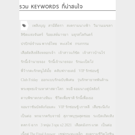
รวม KEYWORDS ที่น่าสนใจ
เพลิงบุญ
สามีตีตรา
สงครามนางฟ้า
วิมานเมขลา
ลิขิตแห่งจันทร์
ร้อยเล่ห์มารยา
มธุรสโลกันตร์
ปรปักษ์จำนน พากย์ไทย
ทะเลไฟ
กรงกรรม
เสือตัดสิงห์ลิงหลอกเจ้า
เจ้าสาวแก้ขัด
เจ้าสาวบ้านไร่
รักนี้เจ้านายจอง
รักนี้เจ้านายจอง
รักนะเป็ดโง่
พี่ว้ากคะรักหนูได้มั้ย
คลับฟรายเดย์
VIP รักซ่อนชู้
Club Friday
ออกแบบรักฉบับพิเศษ
วุ่นรักทายาทพันล้าน
พระพุทธเจ้ามหาศาสดาโลก
ทงอี จอมนางคู่บัลลังก์
ดาบพิฆาตกลางหิมะ
ชีวิตเพื่อชาติ รักนี้เพื่อเธอ
จอมราชันบัลลังก์อมตะ
VIP รักซ่อนชู้ เกาหลี
เสือชะนีเก้ง
เป็นต่อ
หกฉากครับจารย์
สุภาพบุรุษสุดซอย
ระเบิดเถิดเทิง
ตลก 6 ฉาก
3 หนุ่ม 3 มุม x2 2021
เลือดมังกร แรด
เป็นต่อ
เนื้อคู่ The Final Answer
เชฟกระทะเหล็ก
สงครามชีวิตโอชิน