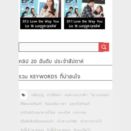
EP.2 Love the Way You
EP.1 Love the Way You
Lie 18 มงกุฎสะดุดเลิฟ
Lie 18 มงกุฎสะดุดเลิฟ
ตอนที่ 2
ตอนที่ 1
คลิป 20 อันดับ ประจำสัปดาห์
รวม KEYWORDS ที่น่าสนใจ
เพลิงบุญ
สามีตีตรา
สงครามนางฟ้า
วิมานเมขลา
ลิขิตแห่งจันทร์
ร้อยเล่ห์มารยา
มธุรสโลกันตร์
ปรปักษ์จำนน พากย์ไทย
ทะเลไฟ
กรงกรรม
เสือตัดสิงห์ลิงหลอกเจ้า
เจ้าสาวแก้ขัด
เจ้าสาวบ้านไร่
รักนี้เจ้านายจอง
รักนี้เจ้านายจอง
รักนะเป็ดโง่