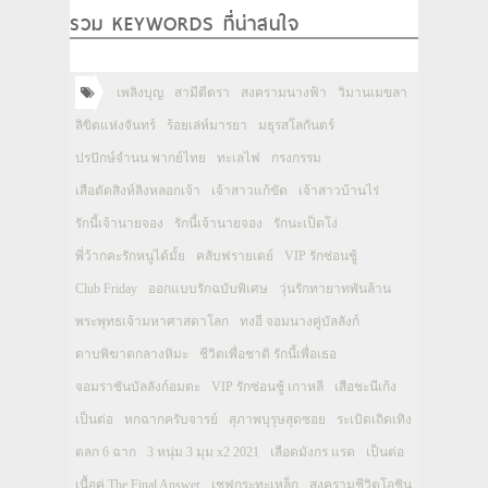
รวม KEYWORDS ที่น่าสนใจ
เพลิงบุญ
สามีตีตรา
สงครามนางฟ้า
วิมานเมขลา
ลิขิตแห่งจันทร์
ร้อยเล่ห์มารยา
มธุรสโลกันตร์
ปรปักษ์จำนน พากย์ไทย
ทะเลไฟ
กรงกรรม
เสือตัดสิงห์ลิงหลอกเจ้า
เจ้าสาวแก้ขัด
เจ้าสาวบ้านไร่
รักนี้เจ้านายจอง
รักนี้เจ้านายจอง
รักนะเป็ดโง่
พี่ว้ากคะรักหนูได้มั้ย
คลับฟรายเดย์
VIP รักซ่อนชู้
Club Friday
ออกแบบรักฉบับพิเศษ
วุ่นรักทายาทพันล้าน
พระพุทธเจ้ามหาศาสดาโลก
ทงอี จอมนางคู่บัลลังก์
ดาบพิฆาตกลางหิมะ
ชีวิตเพื่อชาติ รักนี้เพื่อเธอ
จอมราชันบัลลังก์อมตะ
VIP รักซ่อนชู้ เกาหลี
เสือชะนีเก้ง
เป็นต่อ
หกฉากครับจารย์
สุภาพบุรุษสุดซอย
ระเบิดเถิดเทิง
ตลก 6 ฉาก
3 หนุ่ม 3 มุม x2 2021
เลือดมังกร แรด
เป็นต่อ
เนื้อคู่ The Final Answer
เชฟกระทะเหล็ก
สงครามชีวิตโอชิน