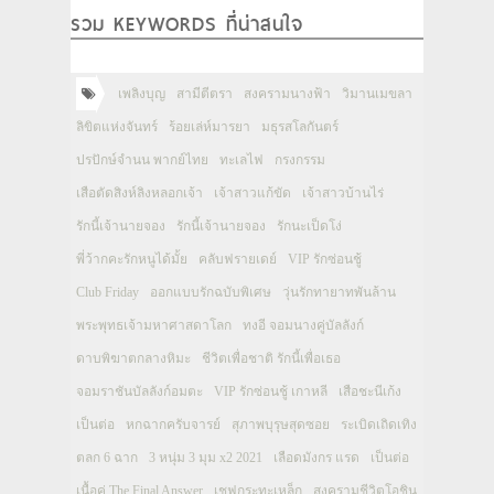
รวม KEYWORDS ที่น่าสนใจ
เพลิงบุญ
สามีตีตรา
สงครามนางฟ้า
วิมานเมขลา
ลิขิตแห่งจันทร์
ร้อยเล่ห์มารยา
มธุรสโลกันตร์
ปรปักษ์จำนน พากย์ไทย
ทะเลไฟ
กรงกรรม
เสือตัดสิงห์ลิงหลอกเจ้า
เจ้าสาวแก้ขัด
เจ้าสาวบ้านไร่
รักนี้เจ้านายจอง
รักนี้เจ้านายจอง
รักนะเป็ดโง่
พี่ว้ากคะรักหนูได้มั้ย
คลับฟรายเดย์
VIP รักซ่อนชู้
Club Friday
ออกแบบรักฉบับพิเศษ
วุ่นรักทายาทพันล้าน
พระพุทธเจ้ามหาศาสดาโลก
ทงอี จอมนางคู่บัลลังก์
ดาบพิฆาตกลางหิมะ
ชีวิตเพื่อชาติ รักนี้เพื่อเธอ
จอมราชันบัลลังก์อมตะ
VIP รักซ่อนชู้ เกาหลี
เสือชะนีเก้ง
เป็นต่อ
หกฉากครับจารย์
สุภาพบุรุษสุดซอย
ระเบิดเถิดเทิง
ตลก 6 ฉาก
3 หนุ่ม 3 มุม x2 2021
เลือดมังกร แรด
เป็นต่อ
เนื้อคู่ The Final Answer
เชฟกระทะเหล็ก
สงครามชีวิตโอชิน