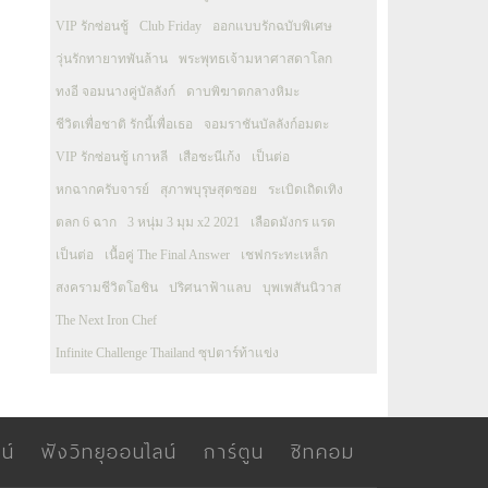
VIP รักซ่อนชู้
Club Friday
ออกแบบรักฉบับพิเศษ
วุ่นรักทายาทพันล้าน
พระพุทธเจ้ามหาศาสดาโลก
ทงอี จอมนางคู่บัลลังก์
ดาบพิฆาตกลางหิมะ
ชีวิตเพื่อชาติ รักนี้เพื่อเธอ
จอมราชันบัลลังก์อมตะ
VIP รักซ่อนชู้ เกาหลี
เสือชะนีเก้ง
เป็นต่อ
หกฉากครับจารย์
สุภาพบุรุษสุดซอย
ระเบิดเถิดเทิง
ตลก 6 ฉาก
3 หนุ่ม 3 มุม x2 2021
เลือดมังกร แรด
เป็นต่อ
เนื้อคู่ The Final Answer
เชฟกระทะเหล็ก
สงครามชีวิตโอชิน
ปริศนาฟ้าแลบ
บุพเพสันนิวาส
The Next Iron Chef
Infinite Challenge Thailand ซุปตาร์ท้าแข่ง
น์
ฟังวิทยุออนไลน์
การ์ตูน
ซิทคอม