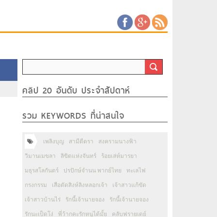
คลิป 20 อันดับ ประจำสัปดาห์
รวม KEYWORDS ที่น่าสนใจ
เพลิงบุญ
สามีตีตรา
สงครามนางฟ้า
วิมานเมขลา
ลิขิตแห่งจันทร์
ร้อยเล่ห์มารยา
มธุรสโลกันตร์
ปรปักษ์จำนน พากย์ไทย
ทะเลไฟ
กรงกรรม
เสือตัดสิงห์ลิงหลอกเจ้า
เจ้าสาวแก้ขัด
เจ้าสาวบ้านไร่
รักนี้เจ้านายจอง
รักนี้เจ้านายจอง
รักนะเป็ดโง่
พี่ว้ากคะรักหนูได้มั้ย
คลับฟรายเดย์