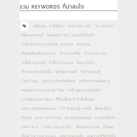
รวม KEYWORDS ที่น่าสนใจ
เพลิงบุญ
สามีตีตรา
สงครามนางฟ้า
วิมานเมขลา
ลิขิตแห่งจันทร์
ร้อยเล่ห์มารยา
มธุรสโลกันตร์
ปรปักษ์จำนน พากย์ไทย
ทะเลไฟ
กรงกรรม
เสือตัดสิงห์ลิงหลอกเจ้า
เจ้าสาวแก้ขัด
เจ้าสาวบ้านไร่
รักนี้เจ้านายจอง
รักนี้เจ้านายจอง
รักนะเป็ดโง่
พี่ว้ากคะรักหนูได้มั้ย
คลับฟรายเดย์
VIP รักซ่อนชู้
Club Friday
ออกแบบรักฉบับพิเศษ
วุ่นรักทายาทพันล้าน
พระพุทธเจ้ามหาศาสดาโลก
ทงอี จอมนางคู่บัลลังก์
ดาบพิฆาตกลางหิมะ
ชีวิตเพื่อชาติ รักนี้เพื่อเธอ
จอมราชันบัลลังก์อมตะ
VIP รักซ่อนชู้ เกาหลี
เสือชะนีเก้ง
เป็นต่อ
หกฉากครับจารย์
สุภาพบุรุษสุดซอย
ระเบิดเถิดเทิง
ตลก 6 ฉาก
3 หนุ่ม 3 มุม x2 2021
เลือดมังกร แรด
เป็นต่อ
เนื้อคู่ The Final Answer
เชฟกระทะเหล็ก
สงครามชีวิตโอชิน