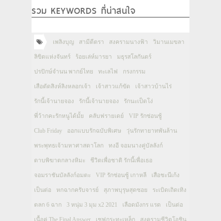
รวม KEYWORDS ที่น่าสนใจ
เพลิงบุญ
สามีตีตรา
สงครามนางฟ้า
วิมานเมขลา
ลิขิตแห่งจันทร์
ร้อยเล่ห์มารยา
มธุรสโลกันตร์
ปรปักษ์จำนน พากย์ไทย
ทะเลไฟ
กรงกรรม
เสือตัดสิงห์ลิงหลอกเจ้า
เจ้าสาวแก้ขัด
เจ้าสาวบ้านไร่
รักนี้เจ้านายจอง
รักนี้เจ้านายจอง
รักนะเป็ดโง่
พี่ว้ากคะรักหนูได้มั้ย
คลับฟรายเดย์
VIP รักซ่อนชู้
Club Friday
ออกแบบรักฉบับพิเศษ
วุ่นรักทายาทพันล้าน
พระพุทธเจ้ามหาศาสดาโลก
ทงอี จอมนางคู่บัลลังก์
ดาบพิฆาตกลางหิมะ
ชีวิตเพื่อชาติ รักนี้เพื่อเธอ
จอมราชันบัลลังก์อมตะ
VIP รักซ่อนชู้ เกาหลี
เสือชะนีเก้ง
เป็นต่อ
หกฉากครับจารย์
สุภาพบุรุษสุดซอย
ระเบิดเถิดเทิง
ตลก 6 ฉาก
3 หนุ่ม 3 มุม x2 2021
เลือดมังกร แรด
เป็นต่อ
เนื้อคู่ The Final Answer
เชฟกระทะเหล็ก
สงครามชีวิตโอชิน