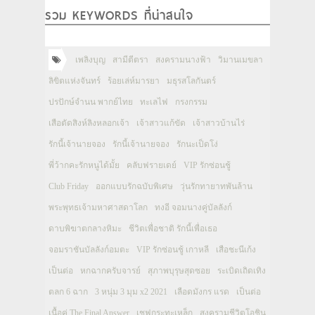
รวม KEYWORDS ที่น่าสนใจ
เพลิงบุญ
สามีตีตรา
สงครามนางฟ้า
วิมานเมขลา
ลิขิตแห่งจันทร์
ร้อยเล่ห์มารยา
มธุรสโลกันตร์
ปรปักษ์จำนน พากย์ไทย
ทะเลไฟ
กรงกรรม
เสือตัดสิงห์ลิงหลอกเจ้า
เจ้าสาวแก้ขัด
เจ้าสาวบ้านไร่
รักนี้เจ้านายจอง
รักนี้เจ้านายจอง
รักนะเป็ดโง่
พี่ว้ากคะรักหนูได้มั้ย
คลับฟรายเดย์
VIP รักซ่อนชู้
Club Friday
ออกแบบรักฉบับพิเศษ
วุ่นรักทายาทพันล้าน
พระพุทธเจ้ามหาศาสดาโลก
ทงอี จอมนางคู่บัลลังก์
ดาบพิฆาตกลางหิมะ
ชีวิตเพื่อชาติ รักนี้เพื่อเธอ
จอมราชันบัลลังก์อมตะ
VIP รักซ่อนชู้ เกาหลี
เสือชะนีเก้ง
เป็นต่อ
หกฉากครับจารย์
สุภาพบุรุษสุดซอย
ระเบิดเถิดเทิง
ตลก 6 ฉาก
3 หนุ่ม 3 มุม x2 2021
เลือดมังกร แรด
เป็นต่อ
เนื้อคู่ The Final Answer
เชฟกระทะเหล็ก
สงครามชีวิตโอชิน