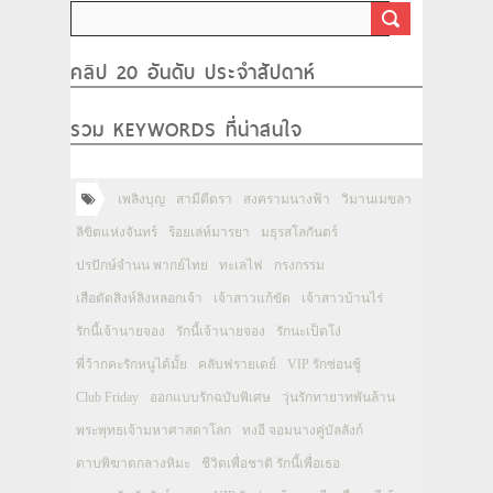
คลิป 20 อันดับ ประจำสัปดาห์
รวม KEYWORDS ที่น่าสนใจ
เพลิงบุญ
สามีตีตรา
สงครามนางฟ้า
วิมานเมขลา
ลิขิตแห่งจันทร์
ร้อยเล่ห์มารยา
มธุรสโลกันตร์
ปรปักษ์จำนน พากย์ไทย
ทะเลไฟ
กรงกรรม
เสือตัดสิงห์ลิงหลอกเจ้า
เจ้าสาวแก้ขัด
เจ้าสาวบ้านไร่
รักนี้เจ้านายจอง
รักนี้เจ้านายจอง
รักนะเป็ดโง่
พี่ว้ากคะรักหนูได้มั้ย
คลับฟรายเดย์
VIP รักซ่อนชู้
Club Friday
ออกแบบรักฉบับพิเศษ
วุ่นรักทายาทพันล้าน
พระพุทธเจ้ามหาศาสดาโลก
ทงอี จอมนางคู่บัลลังก์
ดาบพิฆาตกลางหิมะ
ชีวิตเพื่อชาติ รักนี้เพื่อเธอ