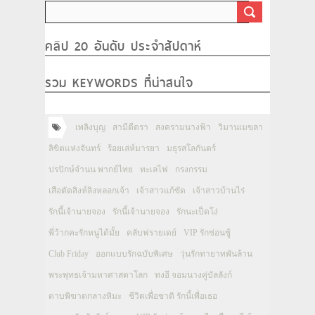
คลิป 20 อันดับ ประจำสัปดาห์
รวม KEYWORDS ที่น่าสนใจ
เพลิงบุญ
สามีตีตรา
สงครามนางฟ้า
วิมานเมขลา
ลิขิตแห่งจันทร์
ร้อยเล่ห์มารยา
มธุรสโลกันตร์
ปรปักษ์จำนน พากย์ไทย
ทะเลไฟ
กรงกรรม
เสือตัดสิงห์ลิงหลอกเจ้า
เจ้าสาวแก้ขัด
เจ้าสาวบ้านไร่
รักนี้เจ้านายจอง
รักนี้เจ้านายจอง
รักนะเป็ดโง่
พี่ว้ากคะรักหนูได้มั้ย
คลับฟรายเดย์
VIP รักซ่อนชู้
Club Friday
ออกแบบรักฉบับพิเศษ
วุ่นรักทายาทพันล้าน
พระพุทธเจ้ามหาศาสดาโลก
ทงอี จอมนางคู่บัลลังก์
ดาบพิฆาตกลางหิมะ
ชีวิตเพื่อชาติ รักนี้เพื่อเธอ