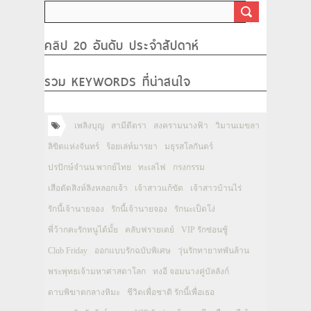
คลิป 20 อันดับ ประจำสัปดาห์
รวม KEYWORDS ที่น่าสนใจ
เพลิงบุญ
สามีตีตรา
สงครามนางฟ้า
วิมานเมขลา
ลิขิตแห่งจันทร์
ร้อยเล่ห์มารยา
มธุรสโลกันตร์
ปรปักษ์จำนน พากย์ไทย
ทะเลไฟ
กรงกรรม
เสือตัดสิงห์ลิงหลอกเจ้า
เจ้าสาวแก้ขัด
เจ้าสาวบ้านไร่
รักนี้เจ้านายจอง
รักนี้เจ้านายจอง
รักนะเป็ดโง่
พี่ว้ากคะรักหนูได้มั้ย
คลับฟรายเดย์
VIP รักซ่อนชู้
Club Friday
ออกแบบรักฉบับพิเศษ
วุ่นรักทายาทพันล้าน
พระพุทธเจ้ามหาศาสดาโลก
ทงอี จอมนางคู่บัลลังก์
ดาบพิฆาตกลางหิมะ
ชีวิตเพื่อชาติ รักนี้เพื่อเธอ