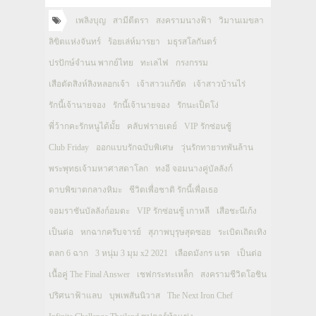
เพลิงบุญ
สามีตีตรา
สงครามนางฟ้า
วิมานเมขลา
ลิขิตแห่งจันทร์
ร้อยเล่ห์มารยา
มธุรสโลกันตร์
ปรปักษ์จำนน พากย์ไทย
ทะเลไฟ
กรงกรรม
เสือตัดสิงห์ลิงหลอกเจ้า
เจ้าสาวแก้ขัด
เจ้าสาวบ้านไร่
รักนี้เจ้านายจอง
รักนี้เจ้านายจอง
รักนะเป็ดโง่
พี่ว้ากคะรักหนูได้มั้ย
คลับฟรายเดย์
VIP รักซ่อนชู้
Club Friday
ออกแบบรักฉบับพิเศษ
วุ่นรักทายาทพันล้าน
พระพุทธเจ้ามหาศาสดาโลก
ทงอี จอมนางคู่บัลลังก์
ดาบพิฆาตกลางหิมะ
ชีวิตเพื่อชาติ รักนี้เพื่อเธอ
จอมราชันบัลลังก์อมตะ
VIP รักซ่อนชู้ เกาหลี
เสือชะนีเก้ง
เป็นต่อ
หกฉากครับจารย์
สุภาพบุรุษสุดซอย
ระเบิดเถิดเทิง
ตลก 6 ฉาก
3 หนุ่ม 3 มุม x2 2021
เลือดมังกร แรด
เป็นต่อ
เนื้อคู่ The Final Answer
เชฟกระทะเหล็ก
สงครามชีวิตโอชิน
ปริศนาฟ้าแลบ
บุพเพสันนิวาส
The Next Iron Chef