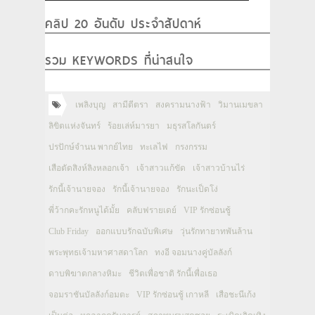
คลิป 20 อันดับ ประจำสัปดาห์
รวม KEYWORDS ที่น่าสนใจ
เพลิงบุญ
สามีตีตรา
สงครามนางฟ้า
วิมานเมขลา
ลิขิตแห่งจันทร์
ร้อยเล่ห์มารยา
มธุรสโลกันตร์
ปรปักษ์จำนน พากย์ไทย
ทะเลไฟ
กรงกรรม
เสือตัดสิงห์ลิงหลอกเจ้า
เจ้าสาวแก้ขัด
เจ้าสาวบ้านไร่
รักนี้เจ้านายจอง
รักนี้เจ้านายจอง
รักนะเป็ดโง่
พี่ว้ากคะรักหนูได้มั้ย
คลับฟรายเดย์
VIP รักซ่อนชู้
Club Friday
ออกแบบรักฉบับพิเศษ
วุ่นรักทายาทพันล้าน
พระพุทธเจ้ามหาศาสดาโลก
ทงอี จอมนางคู่บัลลังก์
ดาบพิฆาตกลางหิมะ
ชีวิตเพื่อชาติ รักนี้เพื่อเธอ
จอมราชันบัลลังก์อมตะ
VIP รักซ่อนชู้ เกาหลี
เสือชะนีเก้ง