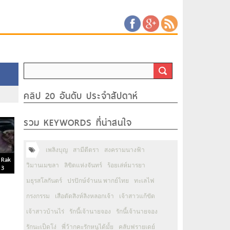
คลิป 20 อันดับ ประจำสัปดาห์
รวม KEYWORDS ที่น่าสนใจ
เพลิงบุญ
สามีตีตรา
สงครามนางฟ้า
 Rak
วิมานเมขลา
ลิขิตแห่งจันทร์
ร้อยเล่ห์มารยา
 3
มธุรสโลกันตร์
ปรปักษ์จำนน พากย์ไทย
ทะเลไฟ
กรงกรรม
เสือตัดสิงห์ลิงหลอกเจ้า
เจ้าสาวแก้ขัด
เจ้าสาวบ้านไร่
รักนี้เจ้านายจอง
รักนี้เจ้านายจอง
รักนะเป็ดโง่
พี่ว้ากคะรักหนูได้มั้ย
คลับฟรายเดย์