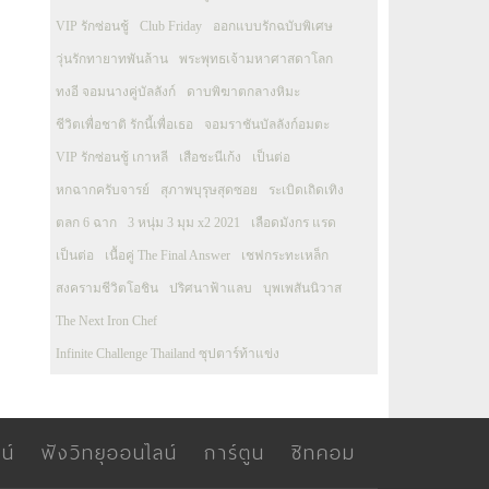
VIP รักซ่อนชู้
Club Friday
ออกแบบรักฉบับพิเศษ
วุ่นรักทายาทพันล้าน
พระพุทธเจ้ามหาศาสดาโลก
ทงอี จอมนางคู่บัลลังก์
ดาบพิฆาตกลางหิมะ
ชีวิตเพื่อชาติ รักนี้เพื่อเธอ
จอมราชันบัลลังก์อมตะ
VIP รักซ่อนชู้ เกาหลี
เสือชะนีเก้ง
เป็นต่อ
หกฉากครับจารย์
สุภาพบุรุษสุดซอย
ระเบิดเถิดเทิง
ตลก 6 ฉาก
3 หนุ่ม 3 มุม x2 2021
เลือดมังกร แรด
เป็นต่อ
เนื้อคู่ The Final Answer
เชฟกระทะเหล็ก
สงครามชีวิตโอชิน
ปริศนาฟ้าแลบ
บุพเพสันนิวาส
The Next Iron Chef
Infinite Challenge Thailand ซุปตาร์ท้าแข่ง
น์
ฟังวิทยุออนไลน์
การ์ตูน
ซิทคอม