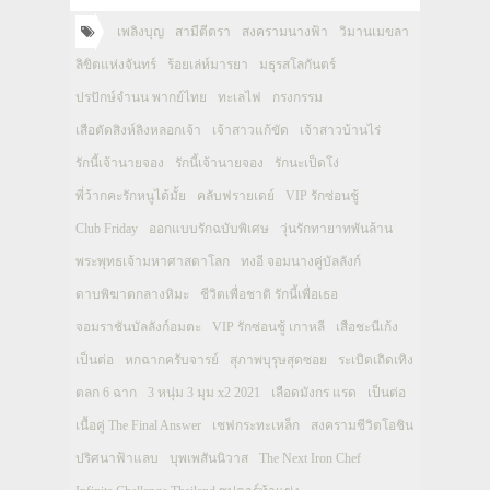
เพลิงบุญ
สามีตีตรา
สงครามนางฟ้า
วิมานเมขลา
ลิขิตแห่งจันทร์
ร้อยเล่ห์มารยา
มธุรสโลกันตร์
ปรปักษ์จำนน พากย์ไทย
ทะเลไฟ
กรงกรรม
เสือตัดสิงห์ลิงหลอกเจ้า
เจ้าสาวแก้ขัด
เจ้าสาวบ้านไร่
รักนี้เจ้านายจอง
รักนี้เจ้านายจอง
รักนะเป็ดโง่
พี่ว้ากคะรักหนูได้มั้ย
คลับฟรายเดย์
VIP รักซ่อนชู้
Club Friday
ออกแบบรักฉบับพิเศษ
วุ่นรักทายาทพันล้าน
พระพุทธเจ้ามหาศาสดาโลก
ทงอี จอมนางคู่บัลลังก์
ดาบพิฆาตกลางหิมะ
ชีวิตเพื่อชาติ รักนี้เพื่อเธอ
จอมราชันบัลลังก์อมตะ
VIP รักซ่อนชู้ เกาหลี
เสือชะนีเก้ง
เป็นต่อ
หกฉากครับจารย์
สุภาพบุรุษสุดซอย
ระเบิดเถิดเทิง
ตลก 6 ฉาก
3 หนุ่ม 3 มุม x2 2021
เลือดมังกร แรด
เป็นต่อ
เนื้อคู่ The Final Answer
เชฟกระทะเหล็ก
สงครามชีวิตโอชิน
ปริศนาฟ้าแลบ
บุพเพสันนิวาส
The Next Iron Chef