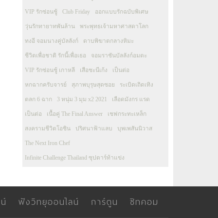
VIP รักซ่อนชู้
Club Friday
ออกแบบรักฉบับพิเศษ
วุ่นรักทายาทพันล้าน
พระพุทธเจ้ามหาศาสดาโลก
ทงอี จอมนางคู่บัลลังก์
ดาบพิฆาตกลางหิมะ
ชีวิตเพื่อชาติ รักนี้เพื่อเธอ
จอมราชันบัลลังก์อมตะ
VIP รักซ่อนชู้ เกาหลี
เสือชะนีเก้ง
เป็นต่อ
หกฉากครับจารย์
สุภาพบุรุษสุดซอย
ระเบิดเถิดเทิง
ตลก 6 ฉาก
3 หนุ่ม 3 มุม x2 2021
เลือดมังกร แรด
เป็นต่อ
เนื้อคู่ The Final Answer
เชฟกระทะเหล็ก
สงครามชีวิตโอชิน
ปริศนาฟ้าแลบ
บุพเพสันนิวาส
The Next Iron Chef
Infinite Challenge Thailand ซุปตาร์ท้าแข่ง
น์
ฟังวิทยุออนไลน์
การ์ตูน
ซิทคอม