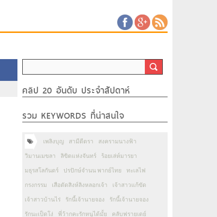
คลิป 20 อันดับ ประจำสัปดาห์
รวม KEYWORDS ที่น่าสนใจ
เพลิงบุญ
สามีตีตรา
สงครามนางฟ้า
วิมานเมขลา
ลิขิตแห่งจันทร์
ร้อยเล่ห์มารยา
มธุรสโลกันตร์
ปรปักษ์จำนน พากย์ไทย
ทะเลไฟ
กรงกรรม
เสือตัดสิงห์ลิงหลอกเจ้า
เจ้าสาวแก้ขัด
เจ้าสาวบ้านไร่
รักนี้เจ้านายจอง
รักนี้เจ้านายจอง
รักนะเป็ดโง่
พี่ว้ากคะรักหนูได้มั้ย
คลับฟรายเดย์