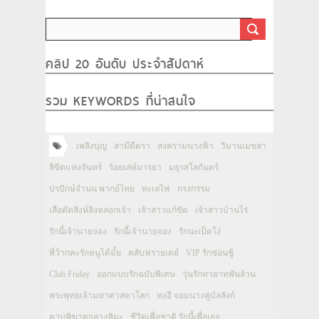
คลิป 20 อันดับ ประจำสัปดาห์
รวม KEYWORDS ที่น่าสนใจ
เพลิงบุญ
สามีตีตรา
สงครามนางฟ้า
วิมานเมขลา
ลิขิตแห่งจันทร์
ร้อยเล่ห์มารยา
มธุรสโลกันตร์
ปรปักษ์จำนน พากย์ไทย
ทะเลไฟ
กรงกรรม
เสือตัดสิงห์ลิงหลอกเจ้า
เจ้าสาวแก้ขัด
เจ้าสาวบ้านไร่
รักนี้เจ้านายจอง
รักนี้เจ้านายจอง
รักนะเป็ดโง่
พี่ว้ากคะรักหนูได้มั้ย
คลับฟรายเดย์
VIP รักซ่อนชู้
Club Friday
ออกแบบรักฉบับพิเศษ
วุ่นรักทายาทพันล้าน
พระพุทธเจ้ามหาศาสดาโลก
ทงอี จอมนางคู่บัลลังก์
ดาบพิฆาตกลางหิมะ
ชีวิตเพื่อชาติ รักนี้เพื่อเธอ