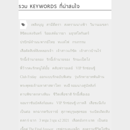
รวม KEYWORDS ที่น่าสนใจ
เพลิงบุญ
สามีตีตรา
สงครามนางฟ้า
วิมานเมขลา
ลิขิตแห่งจันทร์
ร้อยเล่ห์มารยา
มธุรสโลกันตร์
ปรปักษ์จำนน พากย์ไทย
ทะเลไฟ
กรงกรรม
เสือตัดสิงห์ลิงหลอกเจ้า
เจ้าสาวแก้ขัด
เจ้าสาวบ้านไร่
รักนี้เจ้านายจอง
รักนี้เจ้านายจอง
รักนะเป็ดโง่
พี่ว้ากคะรักหนูได้มั้ย
คลับฟรายเดย์
VIP รักซ่อนชู้
Club Friday
ออกแบบรักฉบับพิเศษ
วุ่นรักทายาทพันล้าน
พระพุทธเจ้ามหาศาสดาโลก
ทงอี จอมนางคู่บัลลังก์
ดาบพิฆาตกลางหิมะ
ชีวิตเพื่อชาติ รักนี้เพื่อเธอ
จอมราชันบัลลังก์อมตะ
VIP รักซ่อนชู้ เกาหลี
เสือชะนีเก้ง
เป็นต่อ
หกฉากครับจารย์
สุภาพบุรุษสุดซอย
ระเบิดเถิดเทิง
ตลก 6 ฉาก
3 หนุ่ม 3 มุม x2 2021
เลือดมังกร แรด
เป็นต่อ
เนื้อคู่ The Final Answer
เชฟกระทะเหล็ก
สงครามชีวิตโอชิน