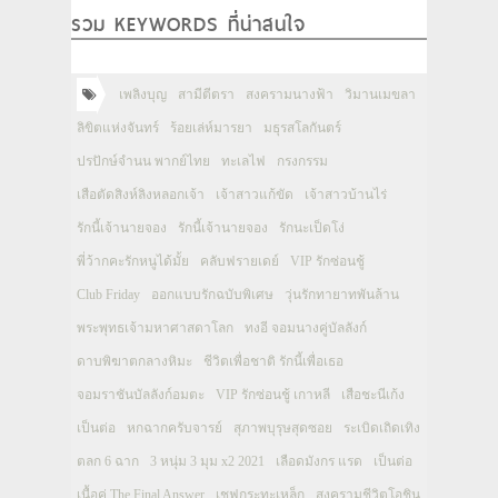
รวม KEYWORDS ที่น่าสนใจ
เพลิงบุญ
สามีตีตรา
สงครามนางฟ้า
วิมานเมขลา
ลิขิตแห่งจันทร์
ร้อยเล่ห์มารยา
มธุรสโลกันตร์
ปรปักษ์จำนน พากย์ไทย
ทะเลไฟ
กรงกรรม
เสือตัดสิงห์ลิงหลอกเจ้า
เจ้าสาวแก้ขัด
เจ้าสาวบ้านไร่
รักนี้เจ้านายจอง
รักนี้เจ้านายจอง
รักนะเป็ดโง่
พี่ว้ากคะรักหนูได้มั้ย
คลับฟรายเดย์
VIP รักซ่อนชู้
Club Friday
ออกแบบรักฉบับพิเศษ
วุ่นรักทายาทพันล้าน
พระพุทธเจ้ามหาศาสดาโลก
ทงอี จอมนางคู่บัลลังก์
ดาบพิฆาตกลางหิมะ
ชีวิตเพื่อชาติ รักนี้เพื่อเธอ
จอมราชันบัลลังก์อมตะ
VIP รักซ่อนชู้ เกาหลี
เสือชะนีเก้ง
เป็นต่อ
หกฉากครับจารย์
สุภาพบุรุษสุดซอย
ระเบิดเถิดเทิง
ตลก 6 ฉาก
3 หนุ่ม 3 มุม x2 2021
เลือดมังกร แรด
เป็นต่อ
เนื้อคู่ The Final Answer
เชฟกระทะเหล็ก
สงครามชีวิตโอชิน