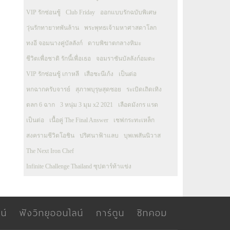
VIP รักซ่อนชู้
Club Friday
ออกแบบรักฉบับพิเศษ
วุ่นรักทายาทพันล้าน
พระพุทธเจ้ามหาศาสดาโลก
ทงอี จอมนางคู่บัลลังก์
ดาบพิฆาตกลางหิมะ
ชีวิตเพื่อชาติ รักนี้เพื่อเธอ
จอมราชันบัลลังก์อมตะ
VIP รักซ่อนชู้ เกาหลี
เสือชะนีเก้ง
เป็นต่อ
หกฉากครับจารย์
สุภาพบุรุษสุดซอย
ระเบิดเถิดเทิง
ตลก 6 ฉาก
3 หนุ่ม 3 มุม x2 2021
เลือดมังกร แรด
เป็นต่อ
เนื้อคู่ The Final Answer
เชฟกระทะเหล็ก
สงครามชีวิตโอชิน
ปริศนาฟ้าแลบ
บุพเพสันนิวาส
The Next Iron Chef
Infinite Challenge Thailand ซุปตาร์ท้าแข่ง
น์
ฟังวิทยุออนไลน์
การ์ตูน
ซิทคอม