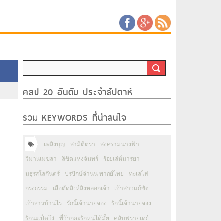
คลิป 20 อันดับ ประจำสัปดาห์
รวม KEYWORDS ที่น่าสนใจ
เพลิงบุญ
สามีตีตรา
สงครามนางฟ้า
วิมานเมขลา
ลิขิตแห่งจันทร์
ร้อยเล่ห์มารยา
มธุรสโลกันตร์
ปรปักษ์จำนน พากย์ไทย
ทะเลไฟ
กรงกรรม
เสือตัดสิงห์ลิงหลอกเจ้า
เจ้าสาวแก้ขัด
เจ้าสาวบ้านไร่
รักนี้เจ้านายจอง
รักนี้เจ้านายจอง
รักนะเป็ดโง่
พี่ว้ากคะรักหนูได้มั้ย
คลับฟรายเดย์